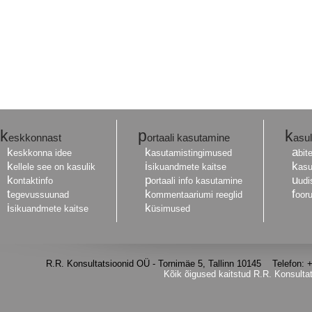
k
p
k
eskkonnast
ortaali kasutamine
asul
k
k
a
eskkonna idee
asutamistingimused
bit
k
i
k
ellele see on kasulik
sikuandmete kaitse
asu
k
p
u
ontaktinfo
ortaali info kasutamine
udi
t
k
f
egevussuunad
ommentaariumi reeglid
oor
i
k
sikuandmete kaitse
üsimused
R.R. Konsultatsioonid OÜ - Tornimäe 5, Tallinn 10145 Telefon
Kõik õigused kaitstud R.R. Konsulta