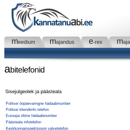
m
m
e
m
eedium
ajandus
-res
aj
a
bitelefonid
Sisejulgeolek ja päästeala
Politsei ööpäevaringne hädaabinumber
Politsei kliendiinfo telefon
Euroopa ühtne hädaabinumber
Päästeala infotelefon
Keskkonnainspektsiooni valvetelefon