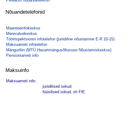
Perearsti nõuandetelefon
Nõuandetelefonid
Maanteeinfokeskus
Merevalvekeskus
Tööinspektsiooni infotelefon (juriidiline nõustamine E-R 10-15)
Maksuameti infotelefon
Mänguriliin (MTÜ Hasartmängusõltuvuse Nõustamiskeskus)
Pensioniameti info
Maksuinfo
Maksuameti info:
juriidilised isikud
füüsilised isikud, sh FIE