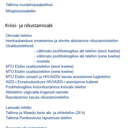
Tallinna munipitsipaalpolitsei
Mürgistusteabeliin
Kriisi- ja nõustamisabi
Ohvriabi telefon
Inimkaubanduse ennetamise ja ohvrite abistamise nõustamistelefon
Usaldustelefonid:
- vältimatu psühholoogilise abi telefon (eesti keelne)
- vältimatu psühholoogilise abi telefon (vene keelne)
- noortele
MTÜ Eluliin usaldustelefon (eesti keelne)
MTÜ Eluliin usaldustelefon (vene keelne)
MTÜ Eluliin uimasti ja HIV/AIDSi tasuta anonüümne tugitelefon
AIDS-i Ennetuskeskuse HIV/AIDS-i anonüümne kabinet
Psühholoogilise kriisinõustamise kriisiabi telefon
Abitelefon vägivalda kogenud naistele
Raseduskriisi tasuta nõustamistelefon
Lasteabi infoliin
Tallinna ja Maardu laste abi- ja infotelefon (24 h)
Tallinna Perekeskuse lapsemure telefon