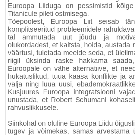
Euroopa Liiduga on pessimistid kõige
Titanicule pileti ostmisega.
Tõepoolest, Euroopa Liit seisab tän
komplitseeritud probleemidele rahuldava
tal ammutada uut jõudu ja motivat
olukordadest, et kaitsta, hoida, austada
väärtusi, tuletada meelde seda, et ülei
riigil üksinda raske hakkama saada,
Euroopale on vähe alternatiive, et need
hukatuslikud, tuua kaasa konflikte ja 
välja ning luua uusi, ebademokraatlikke
Kusjuures Euroopa integratsiooni vaj
unustada, et Robert Schumani kohaselt
rahvuslikkusele.
Siinkohal on oluline Euroopa Liidu õigusl
tugev ja võimekas, samas arvestama 