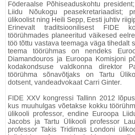
Föderaalse Põhiseaduskohtu president
Liidu Nõukogu peasekretariaadist; p
ülikoolist ning Heili Sepp, Eesti juhtiv riig
Erinevalt traditsioonilisest FIDE 
töörühmades planeeritud väikesed eelre
töö tõttu vastava teemaga väga tihedalt 
teema töörühmas on nendeks Euroo
Diamandouros ja Euroopa Komisjoni põ
kodakondsuse valdkonna direktor P
töörühma sõnavõtjaks on Tartu Üliko
dotsent, vandeadvokaat Carri Ginter.
FIDE XXV kongressi Tallinn 2012 lõpus 
kus muuhulgas võetakse kokku töörühm
ülikooli professor, endine Euroopa Liid
Jacobs ja Tartu Ülikooli professor La
professor Takis Tridimas Londoni ülikoo