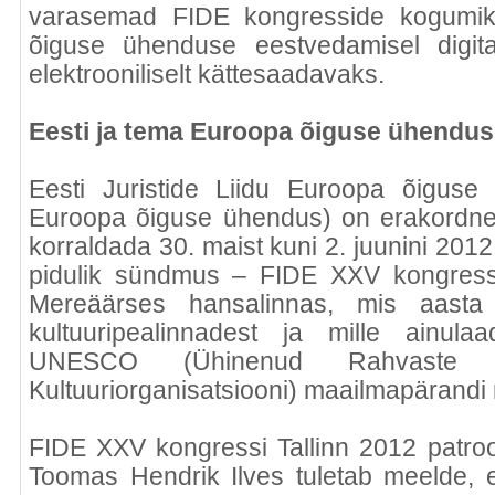
varasemad FIDE kongresside kogumi
õiguse ühenduse eestvedamisel digita
elektrooniliselt kättesaadavaks.
Eesti ja tema Euroopa õiguse ühenduse
Eesti Juristide Liidu Euroopa õiguse
Euroopa õiguse ühendus) on erakordne 
korraldada 30. maist kuni 2. juunini 2012.
pidulik sündmus – FIDE XXV kongress 
Mereäärses hansalinnas, mis aast
kultuuripealinnadest ja mille ainul
UNESCO (Ühinenud Rahvaste H
Kultuuriorganisatsiooni) maailmapärandi 
FIDE XXV kongressi Tallinn 2012 patroon
Toomas Hendrik Ilves tuletab meelde, e