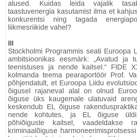
alused. Kuidas leida vajalik tasa
taastuvenergia kasutamist ilma et kahju
konkurentsi ning tagada energiapol
liikmesriikide vahel?
III
Stockholmi Programmis seati Euroopa L
ambitsioonikas eesmärk: „Avatud ja t
teenistuses ja nende kaitsel.“ FIDE 
kolmanda teema pearaportöör Prof. Val
põhjendatult, et Euroopa Liidu evolutsio
õigusel rajaneval alal on olnud Euroop
õiguse üks kaugemale ulatuvaid areng
keskendub EL õiguse rakenduspraktikale
nende kohtutes, ja EL õiguse üldise
põhiõiguste kaitsel, vaadeldakse r
kriminaalõiguse harmoneerimisprotsessi