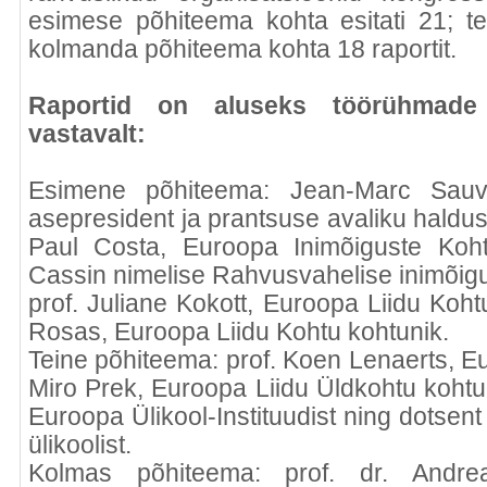
esimese põhiteema kohta esitati 21; t
kolmanda põhiteema kohta 18 raportit.
Raportid on aluseks töörühmade
vastavalt:
Esimene põhiteema: Jean-Marc Sauvé
asepresident ja prantsuse avaliku halduse
Paul Costa, Euroopa Inimõiguste Koh
Cassin nimelise Rahvusvahelise inimõigus
prof. Juliane Kokott, Euroopa Liidu Kohtu
Rosas, Euroopa Liidu Kohtu kohtunik.
Teine põhiteema: prof. Koen Lenaerts, E
Miro Prek, Euroopa Liidu Üldkohtu kohtu
Euroopa Ülikool-Instituudist ning dotse
ülikoolist.
Kolmas põhiteema: prof. dr. Andr