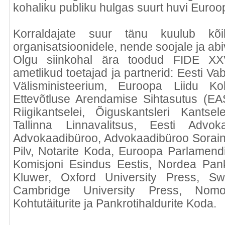
kohaliku publiku hulgas suurt huvi Euroo
Korraldajate suur tänu kuulub kõi
organisatsioonidele, nende soojale ja abi
Olgu siinkohal ära toodud FIDE XX
ametlikud toetajad ja partnerid: Eesti Vab
Välisministeerium, Euroopa Liidu Ko
Ettevõtluse Arendamise Sihtasutus (EAS)
Riigikantselei, Õiguskantsleri Kantsele
Tallinna Linnavalitsus, Eesti Ad
Advokaadibüroo, Advokaadibüroo Sorain
Pilv, Notarite Koda, Euroopa Parlamend
Komisjoni Esindus Eestis, Nordea Pank
Kluwer, Oxford University Press, Sw
Cambridge University Press, Nomos
Kohtutäiturite ja Pankrotihaldurite Koda.