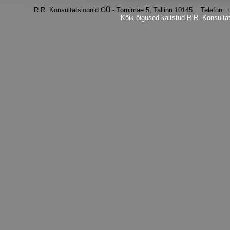
R.R. Konsultatsioonid OÜ - Tornimäe 5, Tallinn 10145 Telefon
Kõik õigused kaitstud R.R. Konsulta