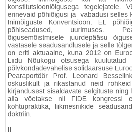
konstitutsiooniõigusega tegelejatele.
erinevaid põhiõigusi ja -vabadusi selle
Inimõiguste Konventsioon, EL põhiõig
põhiseadused, uurimuses. Pea
õigusemõistmisele juurdepääsu õiguse
vastasele seadusandlusele ja selle tõlg
on eriti aktuaalne, kuna 2012 on Eur
Liidu Nõukogu otsusega kuulutatud 
põlvkondadevahelise solidaarsuse Euroo
Pearaportöör Prof. Leonard Besselin
oskuslikult ja rikastanud neid rohkeid
kirjandusest sisaldavate selgituste nin
alla võetakse nii FIDE kongressi 
kohtupraktika, liikmesriikide seadusan
doktriin.
II