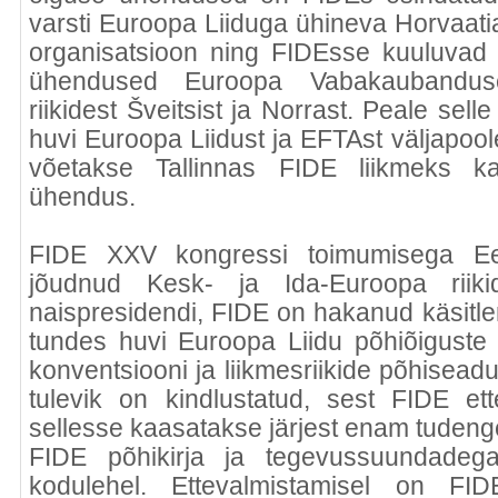
varsti Euroopa Liiduga ühineva Horvaat
organisatsioon ning FIDEsse kuuluvad
ühendused Euroopa Vabakaubanduse
riikidest Šveitsist ja Norrast. Peale sel
huvi Euroopa Liidust ja EFTAst väljapoole
võetakse Tallinnas FIDE liikmeks 
ühendus.
FIDE XXV kongressi toimumisega Ee
jõudnud Kesk- ja Ida-Euroopa rii
naispresidendi, FIDE on hakanud käsitle
tundes huvi Euroopa Liidu põhiõiguste 
konventsiooni ja liikmesriikide põhisea
tulevik on kindlustatud, sest FIDE ett
sellesse kaasatakse järjest enam tudengei
FIDE põhikirja ja tegevussuundadeg
kodulehel. Ettevalmistamisel on FID