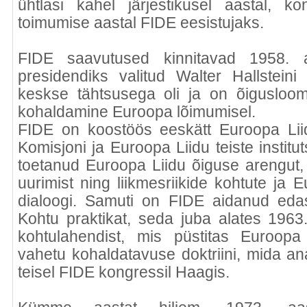
ühtlasi kahel järjestikusel aastal, ko
toimumise aastal FIDE eesistujaks.
FIDE saavutused kinnitavad 1958. 
presidendiks valitud Walter Hallsteini
keskse tähtsusega oli ja on õigusloo
kohaldamine Euroopa lõimumisel.
FIDE on koostöös eeskätt Euroopa Li
Komisjoni ja Euroopa Liidu teiste institu
toetanud Euroopa Liidu õiguse arengut, sel
uurimist ning liikmesriikide kohtute ja 
dialoogi. Samuti on FIDE aidanud eda
Kohtu praktikat, seda juba alates 19
kohtulahendist, mis püstitas Euroop
vahetu kohaldatavuse doktriini, mida ana
teisel FIDE kongressil Haagis.