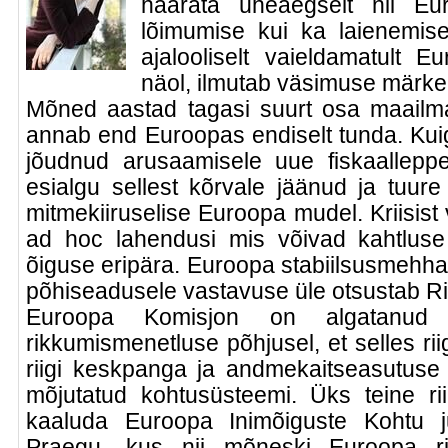
haarata üheaegselt nii E
lõimumise kui ka laienemis
ajalooliselt vaieldamatult E
näol, ilmutab väsimuse märke
Mõned aastad tagasi suurt osa maailm
annab end Euroopas endiselt tunda. Kuig
jõudnud arusaamisele uue fiskaalleppe
esialgu sellest kõrvale jäänud ja tuure 
mitmekiiruselise Euroopa mudel. Kriisist 
ad hoc lahendusi mis võivad kahtluse
õiguse eripära. Euroopa stabiilsusmehha
põhiseadusele vastavuse üle otsustab Ri
Euroopa Komisjon on algatanud ü
rikkumismenetluse põhjusel, et selles rii
riigi keskpanga ja andmekaitseasutuse 
mõjutatud kohtusüsteemi. Üks teine r
kaaluda Euroopa Inimõiguste Kohtu juri
Praegu, kus nii mõneski Euroopa rii