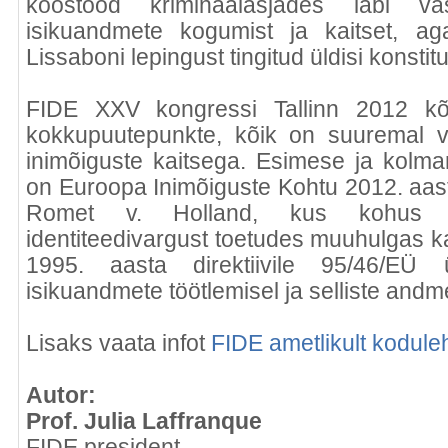
koostööd kriminaalasjades läbi vas
isikuandmete kogumist ja kaitset, a
Lissaboni lepingust tingitud üldisi konstitu
FIDE XXV kongressi Tallinn 2012 kõi
kokkupuutepunkte, kõik on suuremal 
inimõiguste kaitsega. Esimese ja kolm
on Euroopa Inimõiguste Kohtu 2012. aast
Romet v. Holland, kus kohus k
identiteedivargust toetudes muuhulgas k
1995. aasta direktiivile 95/46/EÜ ü
isikuandmete töötlemisel ja selliste andm
Lisaks vaata infot
FIDE ametlikult koduleh
Autor:
Prof. Julia Laffranque
FIDE president