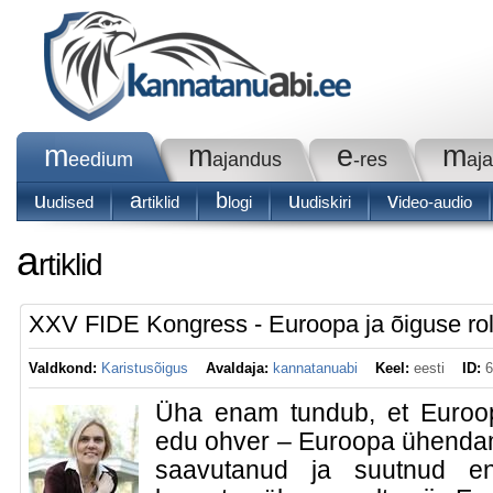
m
m
e
m
eedium
ajandus
-res
aj
u
a
b
u
v
udised
rtiklid
logi
udiskiri
ideo-audio
a
rtiklid
XXV FIDE Kongress - Euroopa ja õiguse roll
Valdkond:
Karistusõigus
Avaldaja:
kannatanuabi
Keel:
eesti
ID:
6
Üha enam tundub, et Euroo
edu ohver – Euroopa ühendami
saavutanud ja suutnud enn