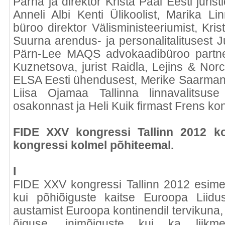
Pärna ja direktor Krista Paal Eesti juris
Anneli Albi Kenti Ülikoolist, Marika L
büroo direktor Välisministeeriumist, Kris
Suurna arendus- ja personalitalitusest Ju
Pärn-Lee MAQS advokaadibüroo partner, 
Kuznetsova, jurist Raidla, Lejins & No
ELSA Eesti ühendusest, Merike Saarmann 
Liisa Ojamaa Tallinna linnavalitsus
osakonnast ja Heli Kuik firmast Frens k
FIDE XXV kongressi Tallinn 2012 k
kongressi kolmel põhiteemal.
I
FIDE XXV kongressi Tallinn 2012 esim
kui põhiõiguste kaitse Euroopa Liidu
austamist Euroopa kontinendil tervikuna
õiguse, inimõiguste kui ka liikmes