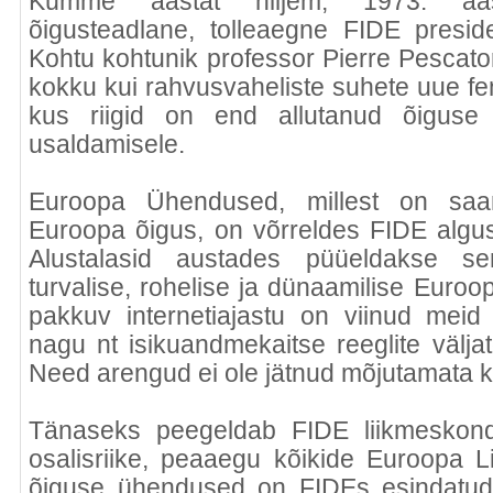
Kümme aastat hiljem, 1973. aas
õigusteadlane, tolleaegne FIDE presi
Kohtu kohtunik professor Pierre Pescat
kokku kui rahvusvaheliste suhete uue f
kus riigid on end allutanud õiguse 
usaldamisele.
Euroopa Ühendused, millest on saa
Euroopa õigus, on võrreldes FIDE alg
Alustalasid austades püüeldakse sen
turvalise, rohelise ja dünaamilise Euro
pakkuv internetiajastu on viinud meid
nagu nt isikuandmekaitse reeglite välja
Need arengud ei ole jätnud mõjutamata k
Tänaseks peegeldab FIDE liikmeskond
osalisriike, peaaegu kõikide Euroopa 
õiguse ühendused on FIDEs esindatud,