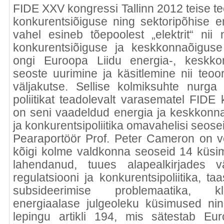
FIDE XXV kongressi Tallinn 2012 teise te
konkurentsiõiguse ning sektoripõhise 
vahel esineb tõepoolest „elektrit“ nii
konkurentsiõiguse ja keskkonnaõiguse
ongi Euroopa Liidu energia-, keskko
seoste uurimine ja käsitlemine nii teoo
väljakutse. Sellise kolmiksuhte nurga
poliitikat teadolevalt varasematel FIDE k
on seni vaadeldud energia ja keskkonnap
ja konkurentsipoliitika omavahelisi seose
Pearaportöör Prof. Peter Cameron on 
kõigi kolme valdkonna seoseid 14 küsi
lahendanud, tuues alapealkirjades v
regulatsiooni ja konkurentsipoliitika, 
subsideerimise problemaatika, kl
energiaalase julgeoleku küsimused ni
lepingu artikli 194, mis sätestab Euro