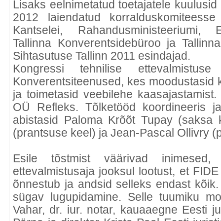
Lisaks eelnimetatud toetajatele kuulusi
2012 laiendatud korralduskomiteesse 
Kantselei, Rahandusministeeriumi, E
Tallinna Konverentsidebüroo ja Tallinna
Sihtasutuse Tallinn 2011 esindajad.
Kongressi tehnilise ettevalmistus
Konverentsiteenused, kes moodustasid k
ja toimetasid veebilehe kaasajastamist.
OÜ Refleks. Tõlketööd koordineeris ja 
abistasid Paloma Krõõt Tupay (saksa 
(prantsuse keel) ja Jean-Pascal Ollivry (
Esile tõstmist väärivad inimesed
ettevalmistusaja jooksul lootust, et FI
õnnestub ja andsid selleks endast kõik. 
sügav lugupidamine. Selle tuumiku mo
Vahar, dr. iur. notar, kauaaegne Eesti jur