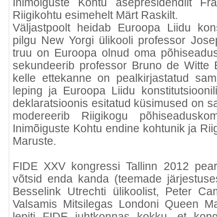
Inimõiguste Kohtu asepresidendilt Fra
Riigikohtu esimehelt Märt Raskilt.
Väljastpoolt heidab Euroopa Liidu konst
pilgu New Yorgi ülikooli professor Jos
truu on Euroopa olnud oma põhiseadusl
sekundeerib professor Bruno de Witte Eu
kelle ettekanne on pealkirjastatud sam
leping ja Euroopa Liidu konstitutsiooni
deklaratsioonis esitatud küsimused on 
modereerib Riigikogu põhiseadusko
Inimõiguste Kohtu endine kohtunik ja Ri
Maruste.
FIDE XXV kongressi Tallinn 2012 peara
võtsid enda kanda (teemade järjestuse
Besselink Utrechti ülikoolist, Peter C
Valsamis Mitsilegas Londoni Queen Mar
lepiti FIDE juhtkonnas kokku, et kong