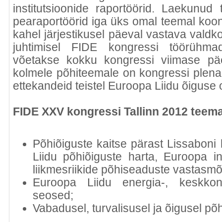
institutsioonide raportöörid. Laekunud 
pearaportöörid iga üks omal teemal koo
kahel järjestikusel päeval vastava vald
juhtimisel FIDE kongressi töörühma
võetakse kokku kongressi viimase päe
kolmele põhiteemale on kongressi plenaa
ettekandeid teistel Euroopa Liidu õiguse o
FIDE XXV kongressi Tallinn 2012 teem
Põhiõiguste kaitse pärast Lissaboni 
Liidu põhiõiguste harta, Euroopa i
liikmesriikide põhiseaduste vastasmõ
Euroopa Liidu energia-, keskkon
seosed;
Vabadusel, turvalisusel ja õigusel põh