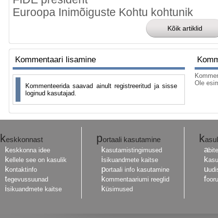
Euroopa Inimõiguste Kohtu kohtunik
Kommentaari lisamine
Kom
Komment
Ole esi
Kommenteerida saavad ainult registreeritud ja sisse
loginud kasutajad.
k
p
k
eskkonnast
ortaali kasutamine
asul
k
k
a
eskkonna idee
asutamistingimused
bit
k
i
k
ellele see on kasulik
sikuandmete kaitse
asu
k
p
u
ontaktinfo
ortaali info kasutamine
udi
t
k
f
egevussuunad
ommentaariumi reeglid
oor
i
k
sikuandmete kaitse
üsimused