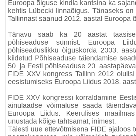
Euroopa õiguse kindla kantsina ka sajande
kehtis Lübecki linnaõigus. Tänaseks on
Tallinnast saanud 2012. aastal Euroopa õ
Tänavu saab ka 20 aastat taasises
põhiseaduse sünnist. Euroopa Liid
põhiseaduslikku õiguskorda 2003. aas
kiidetud Põhiseaduse täiendamise sead
50. ja Eesti põhiseaduse 20. aastapäev
FIDE XXV kongress Tallinn 2012 olulis
eesistumiseks Euroopa Liidus 2018. aast
FIDE XXV kongressi korraldamine Eesti
ainulaadse võimaluse saada täiendava
Euroopa Liidus. Keerulises maailmas 
unustada kõige tähtsamat, inimest.
Täiesti uue ettevõtmisena FIDE ajaloos 