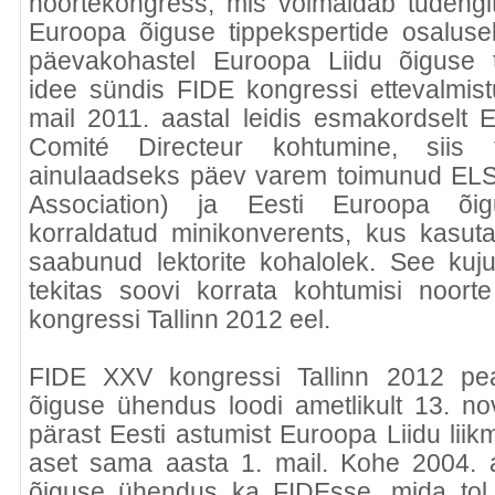
noortekongress, mis võimaldab tudengit
Euroopa õiguse tippekspertide osalus
päevakohastel Euroopa Liidu õiguse 
idee sündis FIDE kongressi ettevalmist
mail 2011. aastal leidis esmakordselt 
Comité Directeur kohtumine, siis 
ainulaadseks päev varem toimunud EL
Association) ja Eesti Euroopa õi
korraldatud minikonverents, kus kasut
saabunud lektorite kohalolek. See ku
tekitas soovi korrata kohtumisi noor
kongressi Tallinn 2012 eel.
FIDE XXV kongressi Tallinn 2012 pea
õiguse ühendus loodi ametlikult 13. nov
pärast Eesti astumist Euroopa Liidu liik
aset sama aasta 1. mail. Kohe 2004. 
õiguse ühendus ka FIDEsse, mida tol aj