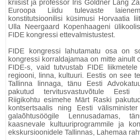
kriisist ja professor Iris Goldner Lang Za
Euroopa Liidu tulevaste laienemis
konstitutsioonilisi küsimusi Horvaatia l
Ulla Neergaard Kopenhaageni ülikooli
FIDE kongressi ettevalmistustest.
FIDE kongressi lahutamatu osa on so
kongressi korraldajamaa on mitte ainult
FIDE-s, vaid tutvustab FIDE liikmetele 
regiooni, linna, kultuuri. Eestis on see
Tallinna linnaga, tänu Eesti Advokatuu
pakutud tervitusvastuvõtule Eest
Riigikohtu esimehe Märt Raski pakutud 
kontsertsaalis ning Eesti välisminist
galaõhtusöögile Lennusadamas, tä
kaasnevale kultuuriprogrammile ja kon
ekskursioonidele Tallinnas, Lahemaa rahv