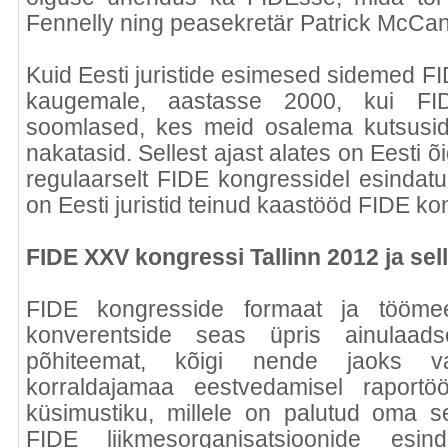
Fennelly ning peasekretär Patrick McCanni
Kuid Eesti juristide esimesed sidemed F
kaugemale, aastasse 2000, kui FID
soomlased, kes meid osalema kutsusid 
nakatasid. Sellest ajast alates on Eesti 
regulaarselt FIDE kongressidel esindatu
on Eesti juristid teinud kaastööd FIDE k
FIDE XXV kongressi Tallinn 2012 ja se
FIDE kongresside formaat ja töömee
konverentside seas üpris ainulaad
põhiteemat, kõigi nende jaoks va
korraldajamaa eestvedamisel raportö
küsimustiku, millele on palutud oma s
FIDE liikmesorganisatsioonide esi