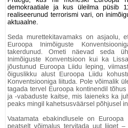
demokraatiale ja kus üleilma püsib 1
realiseerunud terrorismi vari, on inimõigu
aktuaalne.
Seda murettekitavamaks on asjaolu, e
Euroopa Inimõiguste Konventsiooniga
takerdunud. Ometi näevad seda ühi
Inimõiguste Konventsioon kui ka Lissa
jõustunud Euroopa Liidu leping, viimas
õiguslikku alust Euroopa Liidu kohus
Konventsiooniga liituda. Pole võimalik ül
tagada tervel Euroopa kontinendil tõhus 
ja -vabaduste kaitse, mis laieneks ka juh
peaks mingil kahetsusväärsel põhjusel in
Vaatamata ebakindlusele on Euroopa 
peatselt võimalus tervitada uut liiget –