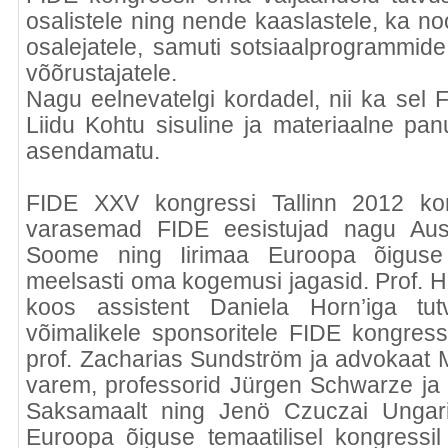
osalistele ning nende kaaslastele, ka noo
osalejatele, samuti sotsiaalprogrammide
võõrustajatele.
Nagu eelnevatelgi kordadel, nii ka sel
Liidu Kohtu sisuline ja materiaalne pa
asendamatu.
FIDE XXV kongressi Tallinn 2012 kor
varasemad FIDE eesistujad nagu Aust
Soome ning Iirimaa Euroopa õigus
meelsasti oma kogemusi jagasid. Prof. H
koos assistent Daniela Horn’iga tut
võimalikele sponsoritele FIDE kongress
prof. Zacharias Sundström ja advokaat 
varem, professorid Jürgen Schwarze ja P
Saksamaalt ning Jenö Czuczai Ungaris
Euroopa õiguse temaatilisel kongressil