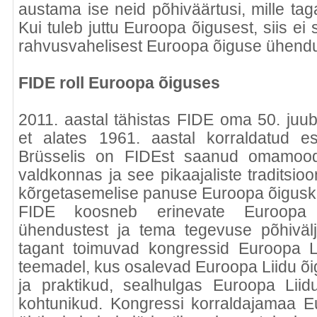
austama ise neid põhiväärtusi, mille taga
Kui tuleb juttu Euroopa õigusest, siis 
rahvusvahelisest Euroopa õiguse ühendu
FIDE roll Euroopa õiguses
2011. aastal tähistas FIDE oma 50. juube
et alates 1961. aastal korraldatud e
Brüsselis on FIDEst saanud omamoo
valdkonnas ja see pikaajaliste tradits
kõrgetasemelise panuse Euroopa õigusku
FIDE koosneb erinevate Euroopa 
ühendustest ja tema tegevuse põhiväl
tagant toimuvad kongressid Euroopa Li
teemadel, kus osalevad Euroopa Liidu õ
ja praktikud, sealhulgas Euroopa Liidu 
kohtunikud. Kongressi korraldajamaa 