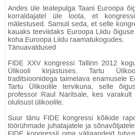
Andes üle teatepulga Taani Euroopa õi
korraldajatel üle loota, et kongres
mälestused. Samuti seda, et selle kong
kauaks teeviidaks Euroopa Liidu õiguse 
koha Euroopa Liidu raamatukogudes.
Tänuavaldused
FIDE XXV kongressi Tallinn 2012 kogu
Ülikooli kirjastuses. Tartu Ülik
traditsioonidega taimelava enamusele Ee
Tartu Ülikoolile tervikuna, selle õig
professor Raul Naritsale, kes varakult
olulisust ülikoolile.
Suur tänu FIDE kongressi kõikide raport
töörühmade juhatajatele ja sõnavõtjatele, 
FIDE kongressil oma väljaandeid tutvust