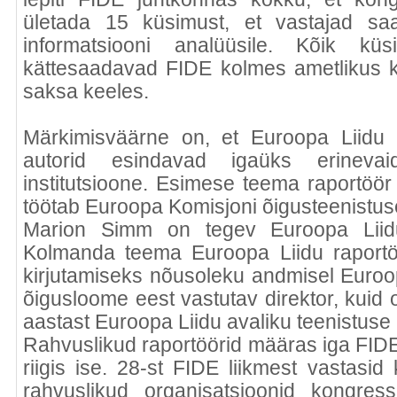
ületada 15 küsimust, et vastajad sa
informatsiooni analüüsile. Kõik kü
kättesaadavad FIDE kolmes ametlikus ke
saksa keeles.
Märkimisväärne on, et Euroopa Liidu in
autorid esindavad igaüks erinevai
institutsioone. Esimese teema raportöö
töötab Euroopa Komisjoni õigusteenistuse
Marion Simm on tegev Euroopa Liidu
Kolmanda teema Euroopa Liidu raportöö
kirjutamiseks nõusoleku andmisel Euroo
õigusloome eest vastutav direktor, kuid o
aastast Euroopa Liidu avaliku teenistuse
Rahvuslikud raportöörid määras iga FID
riigis ise. 28-st FIDE liikmest vastasid
rahvuslikud organisatsioonid kongressi