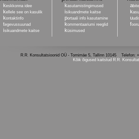
k
k
a
eskkonna idee
asutamistingimused
bit
k
i
k
ellele see on kasulik
sikuandmete kaitse
asu
k
p
u
ontaktinfo
ortaali info kasutamine
udi
t
k
f
egevussuunad
ommentaariumi reeglid
oor
i
k
sikuandmete kaitse
üsimused
R.R. Konsultatsioonid OÜ - Tornimäe 5, Tallinn 10145 Telefon
Kõik õigused kaitstud R.R. Konsulta