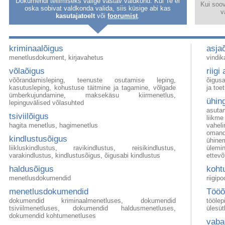
Dokumendi tellimiseks valige vastav valdkond. Kui Te ei
Kui soov
oska sobivat valdkonda valida, siis küsige abi kas
v
kasutajatoelt
või
foorumist
.
kriminaalõigus
asja
menetlusdokument
,
kirjavahetus
vindik
võlaõigus
riigi
võõrandamisleping
,
teenuste osutamise leping
,
õigusa
kasutusleping
,
kohustuse täitmine ja tagamine
,
võlgade
ja toe
ümberkujundamine
,
maksekäsu kiirmenetlus
,
ühi
lepinguvälised võlasuhted
asuta
tsiviilõigus
liikme
hagita menetlus
,
hagimenetlus
vahel
omand
kindlustusõigus
ühine
liikluskindlustus
,
ravikindlustus
,
reisikindlustus
,
ülemi
varakindlustus
,
kindlustusõigus
,
õigusabi kindlustus
ettevõ
haldusõigus
koh
menetlusdokumendid
riigip
menetlusdokumendid
Töö
dokumendid kriminaalmenetluses
,
dokumendid
töölep
tsiviilmenetluses
,
dokumendid haldusmenetluses
,
ülesüt
dokumendid kohtumenetluses
vab