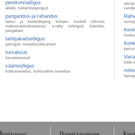
perekonnaõigus
advok
abielu
,
toetamislepingud
vande
pangandus-ja rahandus
Rah
laenu- ja krediidileping
,
kiirlaen
,
krediidi võtmine
,
euroo
maksevahendusteenus
,
e-raha tehingud
,
käendus
,
Kes
pangalaen
loodus
tarbijakaitseõigus
Kon
päringud
,
menetlusdokument
person
turvalisus
Vari
turvateenused
tööle 
väärteoõigus
mit
kohtumenetlus
,
kohtuväline menetlus
leping
k
p
k
eskkonnast
ortaali kasutamine
asul