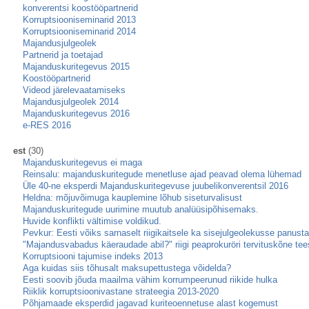
konverentsi koostööpartnerid
Korruptsiooniseminarid 2013
Korruptsiooniseminarid 2014
Majandusjulgeolek
Partnerid ja toetajad
Majanduskuritegevus 2015
Koostööpartnerid
Videod järelevaatamiseks
Majandusjulgeolek 2014
Majanduskuritegevus 2016
e-RES 2016
est
(30)
Majanduskuritegevus ei maga
Reinsalu: majanduskuritegude menetluse ajad peavad olema lühemad
Üle 40-ne eksperdi Majanduskuritegevuse juubelikonverentsil 2016
Heldna: mõjuvõimuga kauplemine lõhub siseturvalisust
Majanduskuritegude uurimine muutub analüüsipõhisemaks.
Huvide konflikti vältimise voldikud.
Pevkur: Eesti võiks sarnaselt riigikaitsele ka sisejulgeolekusse panu
"Majandusvabadus käeraudade abil?" riigi peaprokuröri tervituskõne tee
Korruptsiooni tajumise indeks 2013
Aga kuidas siis tõhusalt maksupettustega võidelda?
Eesti soovib jõuda maailma vähim korrumpeerunud riikide hulka
Riiklik korruptsioonivastane strateegia 2013-2020
Põhjamaade eksperdid jagavad kuriteoennetuse alast kogemust