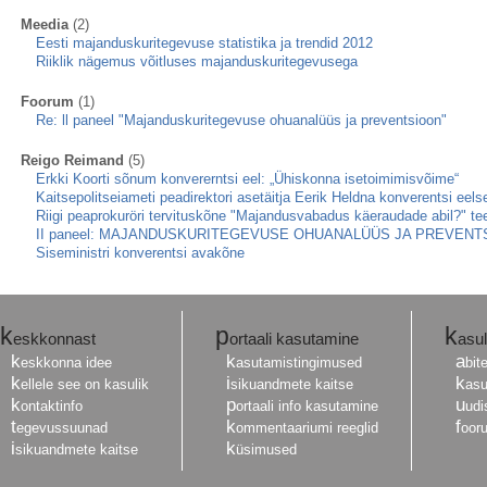
Meedia
(2)
Eesti majanduskuritegevuse statistika ja trendid 2012
Riiklik nägemus võitluses majanduskuritegevusega
Foorum
(1)
Re: ll paneel "Majanduskuritegevuse ohuanalüüs ja preventsioon"
Reigo Reimand
(5)
Erkki Koorti sõnum konvererntsi eel: „Ühiskonna isetoimimisvõime“
Kaitsepolitseiameti peadirektori asetäitja Eerik Heldna konverentsi eel
Riigi peaprokuröri tervituskõne "Majandusvabadus käeraudade abil?" te
II paneel: MAJANDUSKURITEGEVUSE OHUANALÜÜS JA PREVENT
Siseministri konverentsi avakõne
k
p
k
eskkonnast
ortaali kasutamine
asul
k
k
a
eskkonna idee
asutamistingimused
bit
k
i
k
ellele see on kasulik
sikuandmete kaitse
asu
k
p
u
ontaktinfo
ortaali info kasutamine
udi
t
k
f
egevussuunad
ommentaariumi reeglid
oor
i
k
sikuandmete kaitse
üsimused