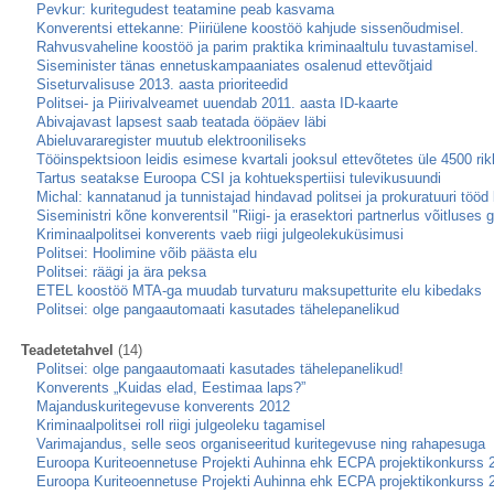
Pevkur: kuritegudest teatamine peab kasvama
Konverentsi ettekanne: Piiriülene koostöö kahjude sissenõudmisel.
Rahvusvaheline koostöö ja parim praktika kriminaaltulu tuvastamisel.
Siseminister tänas ennetuskampaaniates osalenud ettevõtjaid
Siseturvalisuse 2013. aasta prioriteedid
Politsei- ja Piirivalveamet uuendab 2011. aasta ID-kaarte
Abivajavast lapsest saab teatada ööpäev läbi
Abieluvararegister muutub elektrooniliseks
Tööinspektsioon leidis esimese kvartali jooksul ettevõtetes üle 4500 ri
Tartus seatakse Euroopa CSI ja kohtuekspertiisi tulevikusuundi
Michal: kannatanud ja tunnistajad hindavad politsei ja prokuratuuri tööd 
Siseministri kõne konverentsil "Riigi- ja erasektori partnerlus võitluse
Kriminaalpolitsei konverents vaeb riigi julgeolekuküsimusi
Politsei: Hoolimine võib päästa elu
Politsei: räägi ja ära peksa
ETEL koostöö MTA-ga muudab turvaturu maksupetturite elu kibedaks
Politsei: olge pangaautomaati kasutades tähelepanelikud
Teadetetahvel
(14)
Politsei: olge pangaautomaati kasutades tähelepanelikud!
Konverents „Kuidas elad, Eestimaa laps?”
Majanduskuritegevuse konverents 2012
Kriminaalpolitsei roll riigi julgeoleku tagamisel
Varimajandus, selle seos organiseeritud kuritegevuse ning rahapesuga
Euroopa Kuriteoennetuse Projekti Auhinna ehk ECPA projektikonkurss 
Euroopa Kuriteoennetuse Projekti Auhinna ehk ECPA projektikonkurss 