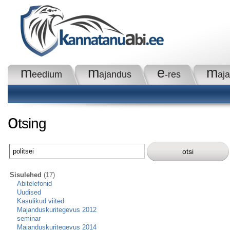
m
m
e
m
eedium
ajandus
-res
aj
o
tsing
Sisulehed
(17)
Abitelefonid
Uudised
Kasulikud viited
Majanduskuritegevus 2012
seminar
Majanduskuritegevus 2014