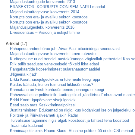
Majanduskuritegude konverents 2013
ERASEKTORI KORRUPTSIOONISEMINARI l moodul
Majanduskuritegevuse konverents 2014
Korruptsioon era- ja avaliku sektori koostöös
Korruptsioon era- ja avaliku sektori koostöös
Majandusjulgeoleku konverents 2016
E-residentsus – Visioon ja riskijuhtimine
Artiklid
(17)
Rahapesu andmebüroo juht Aivar Paul bitcoinidega seonduvast
Majanduskuritegevuse konverentsi kava tutvustus.
Kuritegevuse uued trendid: aastakümnega vägivallalt pettustele! Kas 
Riik tellib seaduste venekeelseid tõlkeid ikka edasi
Pangakaartide kopeerimistest sularahaautomaatidel
„Nigeeria kirjad“
Erkki Koort: sisejulgeolekus ei tule meile keegi appi
Kuidas käituda, kui on toimunud liiklusõnnetus?
Kannatanu on Eesti kohtusüsteemis peaaegu ei keegi
Rahvusvaheline politseinik: kuritegelikud „rändtirtsud” ohustavad maail
Erkki Koort: igapäevane sisejulgeolek
Eesti saab taas Keskkriminaalpolitsei
Justiitsminister: Edukamad on riigid, kus kodanikud ise on julgeoleku lo
Politsei- ja Piirivalveameti ajakiri Radar
Turvalisuse tagamine riigis algab koostööst ja tahtest teha koostööd
Teadmata kadunud
Kriminaapolitseinik Rauno Klaos: Reaalne politseitöö ei ole CSI-seriaal