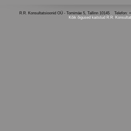
R.R. Konsultatsioonid OÜ - Tornimäe 5, Tallinn 10145 Telefon
Kõik õigused kaitstud R.R. Konsulta