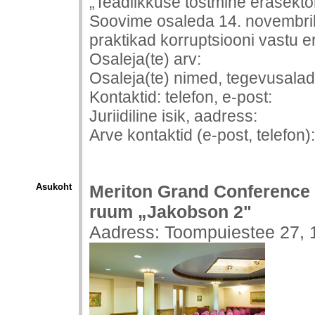
„Teadlikkuse tõstmine erasektor
Soovime osaleda 14. novembril 
praktikad korruptsiooni vastu e
Osaleja(te) arv:
Osaleja(te) nimed, tegevusalad
Kontaktid:
telefon, e-post:
Juriidiline isik,
aadress:
Arve kontaktid (
e-post, telefon):
Asukoht
Meriton Grand Conference 
ruum „Jakobson 2"
Aadress: Toompuiestee 27, 1