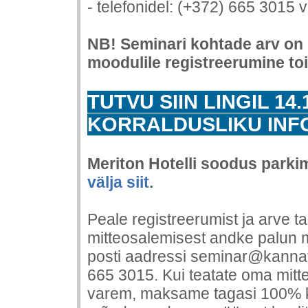
- telefonidel: (+372) 665 3015 
NB! Seminari kohtade arv on p
moodulile registreerumine to
TUTVU SIIN LINGIL 14
KORRALDUSLIKU INF
Meriton Hotelli soodus parki
välja siit
.
Peale registreerumist ja arve t
mitteosalemisest andke palun me
posti aadressi seminar@kannata
665 3015. Kui teatate oma mitt
varem, maksame tagasi 100% k