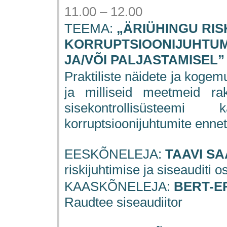
11.00 – 12.00
TEEMA:
„ÄRIÜHINGU RIS
KORRUPTSIOONIJUHTUM
JA/VÕI PALJASTAMISEL”
Praktiliste näidete ja kogem
ja milliseid meetmeid rak
sisekontrollisüsteem
korruptsioonijuhtumite ennet
EESKÕNELEJA:
TAAVI S
riskijuhtimise ja siseauditi o
KAASKÕNELEJA:
BERT-E
Raudtee siseaudiitor