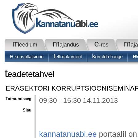
m
m
e
m
eedium
ajandus
-res
aj
e
t
k
e
-konsultatsioon
elli dokument
orralda hange
t
eadetetahvel
ERASEKTORI KORRUPTSIOONISEMINARI 
Toimumisaeg
09:30 - 15:30 14.11.2013
Sisu
kannatanuabi.ee
portaalil on