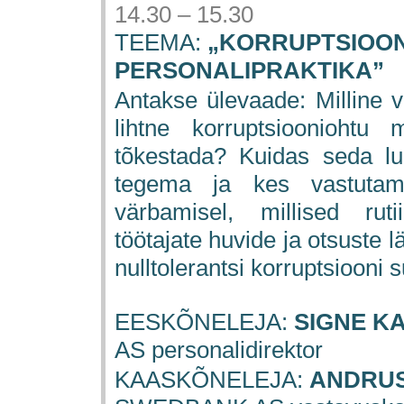
14.30 – 15.30
TEEMA:
„KORRUPTSIOON
PERSONALIPRAKTIKA”
Antakse ülevaade: Milline v
lihtne korruptsiooniohtu
tõkestada? Kuidas seda l
tegema ja kes vastuta
värbamisel, millised rut
töötajate huvide ja otsuste l
nulltolerantsi korruptsiooni 
EESKÕNELEJA:
SIGNE K
AS personalidirektor
KAASKÕNELEJA:
ANDRUS