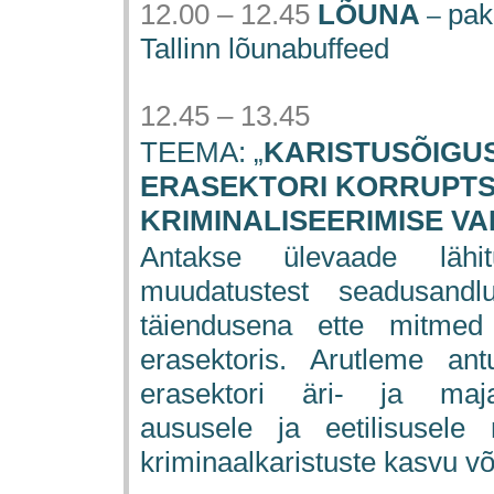
12.00 – 12.45
LÕUNA
pak
–
Tallinn l
õunabuffe
ed
12.45 – 13.45
TEEMA: „
KARISTUSÕIGU
ERASEKTORI KORRUPTS
KRIMINALISEERIMISE V
Antakse ülevaade lähitu
muudatustest seadusand
täiendusena ette mitmed
erasektoris. Arutleme a
erasektori äri- ja maj
aususele ja eetilisusele 
kriminaalkaristuste kasvu võ