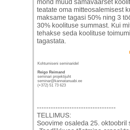
mõnd muud samaväärset koolitu
teatate oma mitteosalemisest 
maksame tagasi 50% ning 3 tö
30% koolituse summast. Kui mit
tehakse seda koolituse toimumis
tagastata.
Kohtumiseni seminaridel
Reigo Reimand
seminari projektijuht
seminar@kannatanuabi.ee
(+372) 51 73 623
----------------------------------
TELLIMUS:
Soovime osaleda 25. oktoobril 