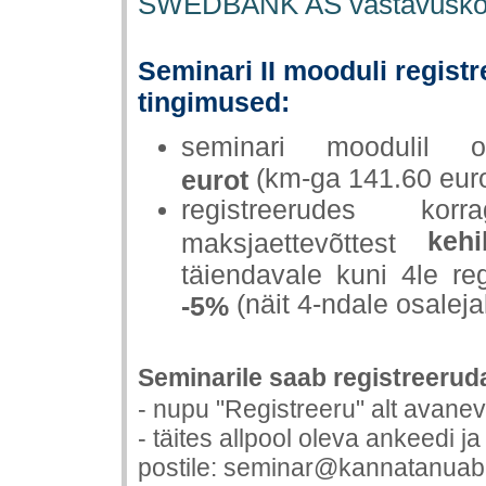
SWEDBANK AS vastavuskontr
Seminari II mooduli registr
tingimused:
seminari moodulil
(km-ga 141.60 eu
eurot
registreerudes kor
keh
maksjaettevõttest
täiendavale kuni 4le re
(näit 4-ndale osaleja
-5%
Seminarile saab registreerud
- nupu "Registreeru" alt avane
- täites allpool oleva ankeedi ja
postile: seminar@kannatanuab