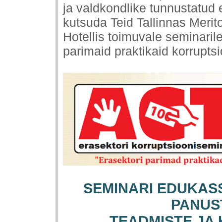
ja valdkondlike tunnustatud
kutsuda Teid
Tallinnas
Merit
Hotellis toimuvale seminaril
parimaid praktikaid
korruptsi
SEMINARI EDUKASS
PANUS
TEADMISTE JA