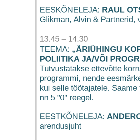
EESKÕNELEJA:
RAUL O
Glikman, Alvin & Partnerid,
13.45 – 14.30
TEEMA:
„ÄRIÜHINGU KO
POLIITIKA JA/VÕI PROG
Tutvustatakse ettevõtte korru
programmi, nende eesmärke j
kui selle töötajatele. Saam
nn 5 "0" reegel.
EESTKÕNELEJA:
ANDERO
arendusjuht