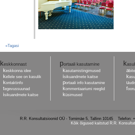
«Tagasi
k
p
k
eskkonnast
ortaali kasutamine
asul
k
k
a
eskkonna idee
asutamistingimused
bit
k
i
k
ellele see on kasulik
sikuandmete kaitse
asu
k
p
u
ontaktinfo
ortaali info kasutamine
udi
t
k
f
egevussuunad
ommentaariumi reeglid
oor
i
k
sikuandmete kaitse
üsimused
R.R. Konsultatsioonid OÜ - Tornimäe 5, Tallinn 10145 Telefon
Kõik õigused kaitstud R.R. Konsulta