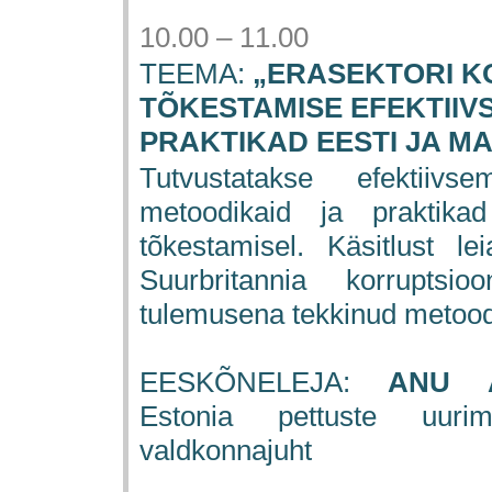
10.00 – 11.00
TEEMA:
„ERASEKTORI K
TÕKESTAMISE EFEKTII
PRAKTIKAD EESTI JA MA
Tutvustatakse efektiivs
metoodikaid ja praktikad
tõkestamisel. Käsitlust 
Suurbritannia korruptsio
tulemusena tekkinud metoodi
EESKÕNELEJA:
ANU 
Estonia pettuste uurim
valdkonnajuht