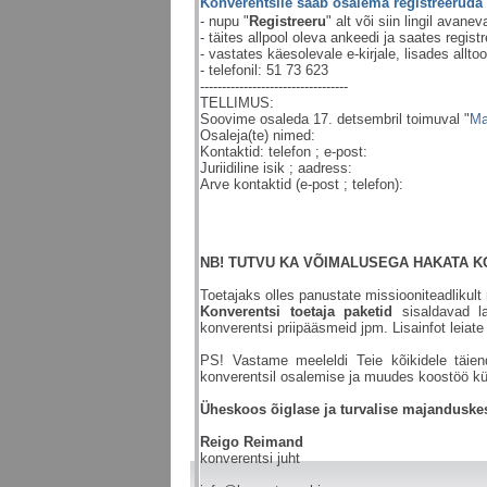
Konverentsile saab osalema registreeruda 
- nupu "
Registreeru
" alt või siin lingil avane
- täites allpool oleva ankeedi ja saates regis
- vastates käesolevale e-kirjale, lisades all
- telefonil: 51 73 623
----------------------------------
TELLIMUS:
Soovime osaleda 17. detsembril toimuval "
Ma
Osaleja(te) nimed:
Kontaktid:
telefon ; e-post:
Juriidiline isik ;
aadress:
Arve kontaktid (
e-post ; telefon):
NB! TUTVU KA VÕIMALUSEGA HAKATA 
Toetajaks olles panustate missiooniteadlikul
Konverentsi toetaja paketid
sisaldavad l
konverentsi priipääsmeid jpm. Lisainfot leiate 
PS! Vastame meeleldi Teie kõikidele täien
konverentsil osalemise ja muudes koostöö kü
Üheskoos õiglase ja turvalise majandusk
Reigo Reimand
konverentsi juht