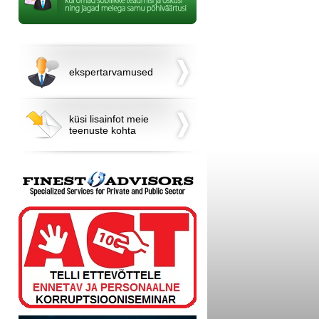
ekspertarvamused
küsi lisainfot meie
teenuste kohta