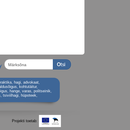
raktika
,
hagi
,
advokaat
,
aldusõigus
,
kohtutäitur
,
õigus
,
hange
,
varas
,
politseinik
,
s
,
tsiviilhagi
,
hüpoteek
,
Projekti toetab: