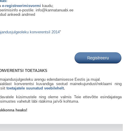
kas:
va
e-registreerimisvormi
kaudu;
treerimisinfo e-postile: info@kannatanuabi.ee
toodud ankeedi andmed
jandusjulgeoleku konverentsil 2014
"
KONVERENTSI TOETAJAKS
t majandusjulgeoleku arengu edendamisesse Eestis ja mujal.
aialdast konverentsi kuvandiga seotud mainekujundust/reklaami ning
siit
toetajatele suunatud veebilehelt
.
davatele küsimustele ning oleme valmis Teie ettevõtte esindajatega
simustes vahetult läbi rääkima ja/või kohtuma.
eskkonna heaks!