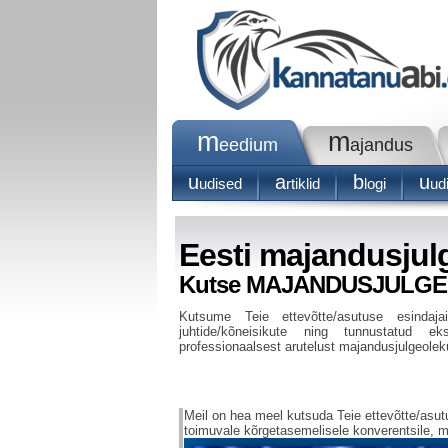
m
m
eedium
ajandus
u
a
b
u
udised
rtiklid
logi
udi
Eesti majandusjul
Kutse MAJANDUSJULGEOL
Kutsume Teie ettevõtte/asutuse esinda
juhtide/kõneisikute ning tunnustatud eks
professionaalsest arutelust majandusjulgeolek
Meil on hea meel kutsuda Teie ettevõtte/asu
toimuvale kõrgetasemelisele konverentsile, m