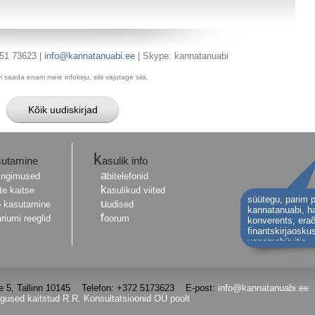
 51 73623 |
info@kannatanuabi.ee
| Skype: kannatanuabi
i saada enam meie infokirju, siis vajutage siia.
k
asutamine
asulik info
a
ingimused
bitelefonid
k
e kaitse
asulikud viited
süütegu
,
parim p
u
fo kasutamine
udised
kannatanuabi
,
h
f
iumi reeglid
oorum
konverents
,
era
finantskirjaosku
vanemahüvitis
äe 5, Tallinn 10145 Telefon: +372 5173623 E-post:
info@kannatanuabi.ee
igused kaitstud R.R. Konsultatsioonid OÜ poolt