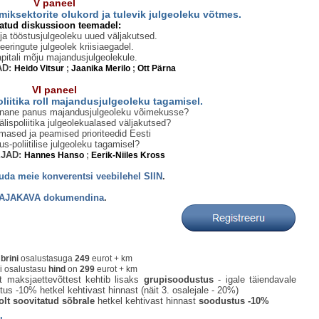
V paneel
miksektorite olukord ja tulevik julgeoleku võtmes.
atud diskussioon teemadel:
a tööstusjulgeoleku uued väljakutsed.
eeringute julgeolek kriisiaegadel.
pitali mõju majandusjulgeolekule.
AD:
Heido Vitsur
;
Jaanika Merilo
;
Ott Pärna
VI paneel
oliitika roll majandusjulgeoleku tagamisel.
 tänane panus majandusjulgeoleku võimekusse?
välispoliitika julgeolekualased väljakutsed?
mased ja peamised prioriteedid Eesti
s-poliitilise julgeoleku tagamisel?
JAD:
Hannes Hanso
;
Eerik-Niiles Kross
vuda meie
konverentsi veebilehel SIIN
.
AJAKAVA dokumendina
.
brini
osalustasuga
249
eurot + km
si osalustasu
hind
on
299
eurot + km
st maksjaettevõttest kehtib lisaks
grupisoodustus
- igale täiendavale
tus -10% hetkel kehtivast hinnast (näit 3. osalejale - 20%)
olt
soovitatud sõbrale
hetkel kehtivast hinnast
soodustus -10%