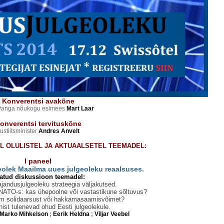
Konverentsi avakõne
 Panga nõukogu esimees
Mart Laar
onverentsi tervituskõne
ustiitsminister
Andres Anvelt
L OLULISTEL JA AKTUAALSETEL TEEMADEL:
I paneel
eolek Maailma uues julgeoleku reaalsuses.
atud diskussioon teemadel:
jandusjulgeoleku strateegia väljakutsed.
 NATO-s: kas ühepoolne või vastastikune sõltuvus?
m solidaarsust või hakkamasaamisvõimet?
nist tulenevad ohud Eesti julgeolekule.
arko Mihkelson
;
Eerik Heldna
;
Viljar Veebel