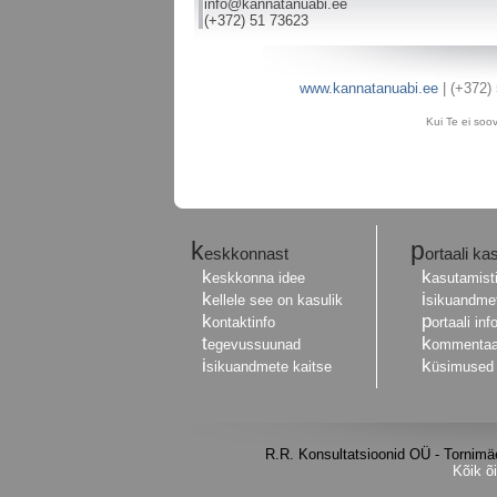
info@kannatanuabi.ee
(+372) 51 73623
www.kannatanuabi.ee
| (+372)
Kui Te ei soov
k
p
eskkonnast
ortaali k
k
k
eskkonna idee
asutamist
k
i
ellele see on kasulik
sikuandmet
k
p
ontaktinfo
ortaali in
t
k
egevussuunad
ommentaar
i
k
sikuandmete kaitse
üsimused
R.R. Konsultatsioonid OÜ - Tornim
Kõik õ