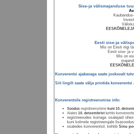
Sise-ja välismajanduse tuu
Av
Kaubandus-j
Invest
Väliska
EESKÕNELEJ
Eesti sise-ja välisp
Mis on Eesti riigi
Eesti sise- ja 
Mis on es
majandu
EESKÕNELE
Konverentsi ajakavaga saate jooksvalt tut
Siit lingilt saate välja printida konverentsi
Konverentsile registreerumise info:
Soodus
registreerumine
kuni 10. detsem
Alates
10. detsembrist
kehtiv konverent
registreerudes korraga osalejaid ühe
kuni kolmele registreerujale lisasoodus
osaledes konverentsil, kehtib
Sinu po