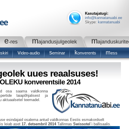
Kasutajatugi:
info@kannatanuabi.ee
Skype:
kannatanuabi
e
m
m
-res
ajandusjulgeolek
ajanduskurit
v
s
k
m
skiri
ideo-audio
eminar
onverents
ess
geolek uues reaalsuses!
EKU konverentsile 2014
jaid osa saama valdkonna
pertide laiapõhjalisest ja
u aktuaalsetel teemadel.
tuse esindajaid osalema antud valdkonnas
Eestis
esmakordselt
is leiab aset
17. detsembril 2014
Tallinnas
Swissotel
´i ballisaalis.