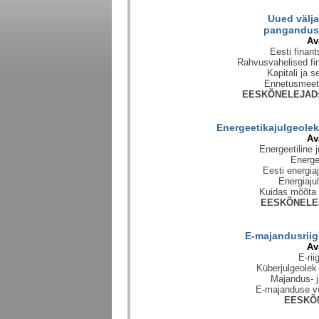
Uued välja
pangandus
Av
Eesti finant
Rahvusvahelised fi
Kapitali ja 
Ennetusmeetm
EESKÕNELEJAD
Energeetikajulgeolek
Av
Energeetiline 
Energee
Eesti energia
Energiajul
Kuidas mõõta e
EESKÕNELE
E-majandusriig
Av
E-rii
Küberjulgeolek 
Majandus- j
E-majanduse võ
EESKÕ