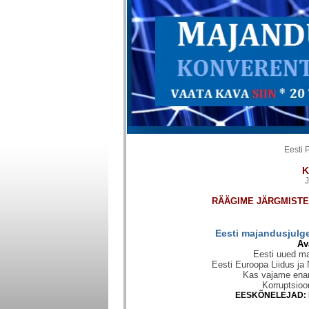
Eesti
K
J
RÄÄGIME JÄRGMISTE
Eesti majandusjulg
Av
Eesti uued ma
Eesti Euroopa Liidus ja
Kas vajame ena
Korruptsioo
EESKÕNELEJAD: M