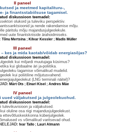
II paneel
kutsed ja meetmed kapitalituru-,
e-
ja
finantsstabiilsuse tagamisel.
atud diskussioon teemadel:
ssektori olukord ja tuleviku perspektiiv.
nantssanktsioonid ja nende rakendamise mõju.
selle päritolu mõju majandusjulgeolekule.
ed uute finantskriiside ärahoidmiseks.
:
Tõnu Mertsina
;
Kilvar Kessler
;
Madis Müller
III paneel
 – kes ja mida kaotab/võidab energiasõjas?
atud diskussioon teemadel:
julgeolek kui miljardi muutujaga küsimus?
tika kui globaalne äri ja-poliitika.
julgeoleku tagamise võimalikud mudelid.
geolek kui poliitiline mõjutusvahend.
nergiajulgeolekut (LNG terminali näitel)?
JAD:
Märt Ots
;
Einari Kisel
;
Andres Mäe
IV paneel
i uued väljakutsed ja julgeolekuohud.
atud diskussioon teemadel:
gi tulevikuvisioon ja väljakutsed.
kui oluline osa riigi majandusjulgeolekust.
a ettevõtluskeskkonna küberjulgeolek.
imalused vs võimalikud varitsevad ohud.
NELEJAD:
Ivar Tallo
;
Lauri Almann