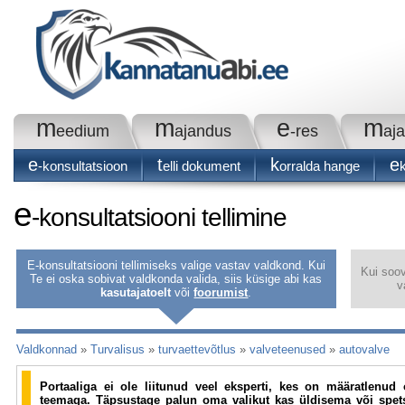
m
m
e
m
eedium
ajandus
-res
aj
e
t
k
e
-konsultatsioon
elli dokument
orralda hange
e
-konsultatsiooni tellimine
E-konsultatsiooni tellimiseks valige vastav valdkond. Kui
Kui soov
Te ei oska sobivat valdkonda valida, siis küsige abi kas
v
kasutajatoelt
või
foorumist
.
Valdkonnad
»
Turvalisus
»
turvaettevõtlus
»
valveteenused
»
autovalve
Portaaliga ei ole liitunud veel eksperti, kes on määratlenu
teemaga. Täpsustage palun oma valikut kas üldisema või spets