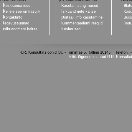
k
k
a
eskkonna idee
asutamistingimused
bit
k
i
k
ellele see on kasulik
sikuandmete kaitse
asu
k
p
u
ontaktinfo
ortaali info kasutamine
udi
t
k
f
egevussuunad
ommentaariumi reeglid
oor
i
k
sikuandmete kaitse
üsimused
R.R. Konsultatsioonid OÜ - Tornimäe 5, Tallinn 10145 Telefon
Kõik õigused kaitstud R.R. Konsulta