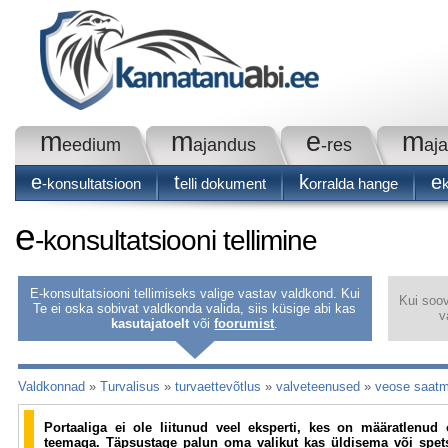
m
m
e
m
eedium
ajandus
-res
aj
e
t
k
e
-konsultatsioon
elli dokument
orralda hange
e
-konsultatsiooni tellimine
E-konsultatsiooni tellimiseks valige vastav valdkond. Kui
Kui soov
Te ei oska sobivat valdkonda valida, siis küsige abi kas
v
kasutajatoelt
või
foorumist
.
Valdkonnad
»
Turvalisus
»
turvaettevõtlus
»
valveteenused
»
veose saatmi
Portaaliga ei ole liitunud veel eksperti, kes on määratlenu
teemaga. Täpsustage palun oma valikut kas üldisema või spets