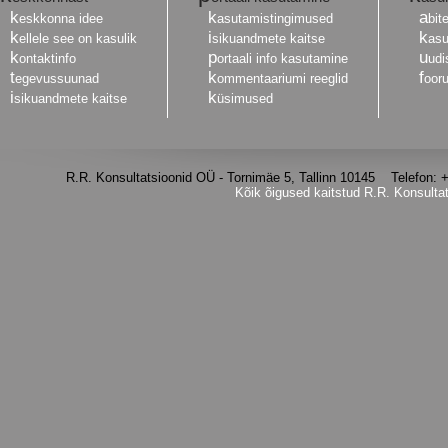
k
k
a
eskkonna idee
asutamistingimused
bit
k
i
k
ellele see on kasulik
sikuandmete kaitse
asu
k
p
u
ontaktinfo
ortaali info kasutamine
udi
t
k
f
egevussuunad
ommentaariumi reeglid
oor
i
k
sikuandmete kaitse
üsimused
R.R. Konsultatsioonid OÜ - Tornimäe 5, Tallinn 10145 Telefon
Kõik õigused kaitstud R.R. Konsulta